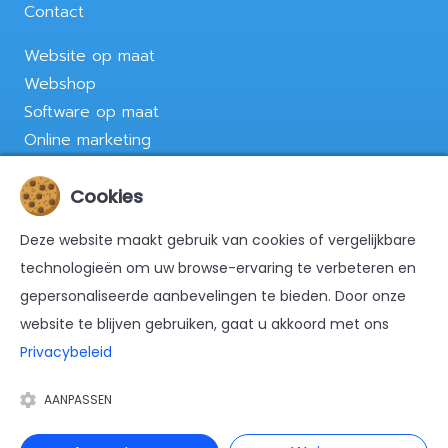
Contact
Website op maat
Webshop
Software op maat
Online marketing
Nijverheidsweg 34
Cookies
7671 DA Vriezenveen
Deze website maakt gebruik van cookies of vergelijkbare
Tel. 0853016472
technologieën om uw browse-ervaring te verbeteren en
info@datasculpt.nl
gepersonaliseerde aanbevelingen te bieden. Door onze
website te blijven gebruiken, gaat u akkoord met ons
Privacybeleid
AANPASSEN
Alle rechten voorbehouden ©2026 Datasculpt